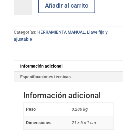
Llave
Añadir al carrito
ajustable
m/lateral
8"
BAHCO
Categorías:
HERRAMIENTA MANUAL
,
Llave fija y
cantidad
ajustable
Información adicional
Especificaciones técnicas
Información adicional
Peso
0,280 kg
Dimensiones
21 × 6 × 1 cm