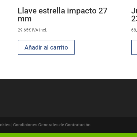
Llave estrella impacto 27
J
mm
2
29,65
€
IVA Incl.
68
Añadir al carrito
ookies
|
Condiciones Generales de Contratación