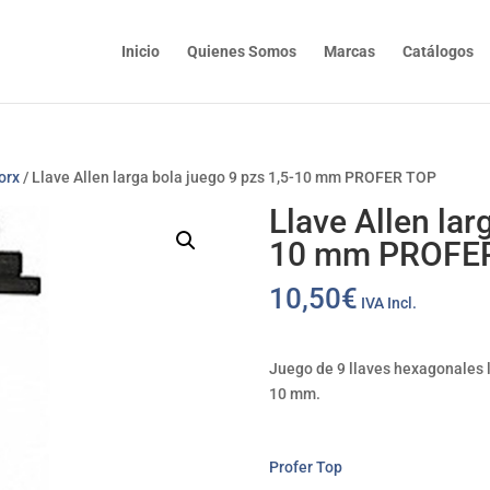
Inicio
Quienes Somos
Marcas
Catálogos
orx
/ Llave Allen larga bola juego 9 pzs 1,5-10 mm PROFER TOP
Llave Allen lar
10 mm PROFE
10,50
€
IVA Incl.
Juego de 9 llaves hexagonales l
10 mm.
Profer Top