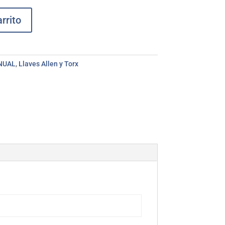
rrito
NUAL
,
Llaves Allen y Torx