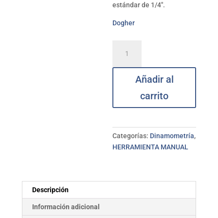
estándar de 1/4″.
Dogher
Llave
Dinamometría
estandar
Añadir al
1/4
5-
carrito
25Nm
DOGHER
cantidad
Categorías:
Dinamometría
,
HERRAMIENTA MANUAL
Descripción
Información adicional