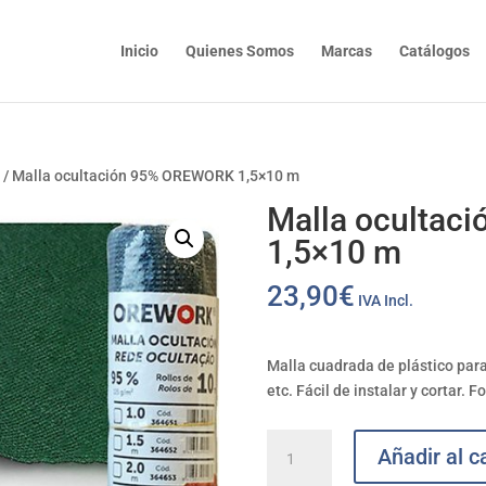
Inicio
Quienes Somos
Marcas
Catálogos
n
/ Malla ocultación 95% OREWORK 1,5×10 m
Malla ocultac
1,5×10 m
23,90
€
IVA Incl.
Malla cuadrada de plástico para 
etc. Fácil de instalar y cortar.
Fo
Malla
Añadir al ca
ocultación