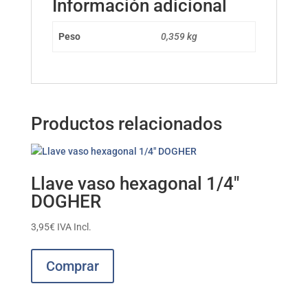
Información adicional
Peso
0,359 kg
Productos relacionados
Llave vaso hexagonal 1/4″
DOGHER
3,95
€
IVA Incl.
Este
producto
Comprar
tiene
múltiples
variantes.