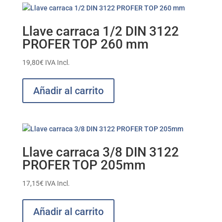
Las
opciones
Llave carraca 1/2 DIN 3122
se
PROFER TOP 260 mm
pueden
elegir
19,80
€
IVA Incl.
en
la
Añadir al carrito
página
de
producto
Llave carraca 3/8 DIN 3122
PROFER TOP 205mm
17,15
€
IVA Incl.
Añadir al carrito