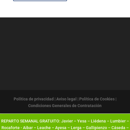
Política de privacidad
|
Aviso legal
|
Política de Cookies
|
Condiciones Generales de Contratación
REPARTO SEMANAL GRATUITO: Javier – Yesa – Liédena – Lumbier –
Rocaforte - Aibar – Leache – Ayesa – Lerga – Gallipienzo – Cáseda –