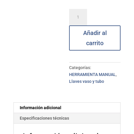
Mango
T
llave
Añadir al
vaso
1/2"
carrito
BAHCO
300
mm
cantidad
Categorías:
HERRAMIENTA MANUAL
,
Llaves vaso y tubo
Información adicional
Especificaciones técnicas