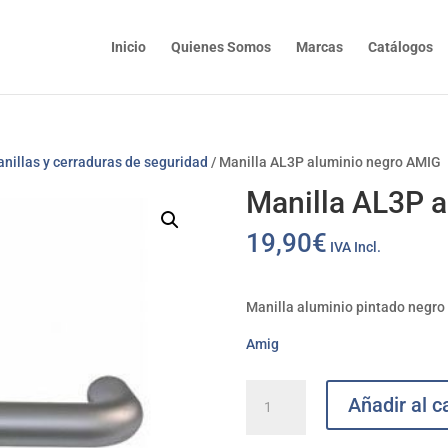
Inicio
Quienes Somos
Marcas
Catálogos
nillas y cerraduras de seguridad
/ Manilla AL3P aluminio negro AMIG
Manilla AL3P 
19,90
€
IVA Incl.
Manilla aluminio pintado negr
Amig
Manilla
Añadir al ca
AL3P
aluminio