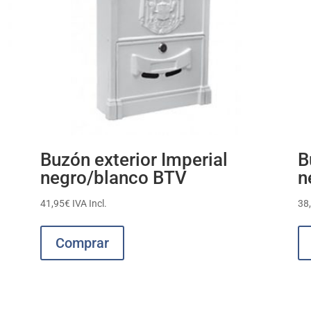
Buzón exterior Imperial
B
negro/blanco BTV
n
41,95
€
IVA Incl.
38
Este
producto
Comprar
tiene
múltiples
variantes.
Las