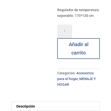
Regulador de temperatura
separable. 170*130 cm
Manta
eléctrica
individual
Añadir al
120W
MYPEKATHERM
carrito
cantidad
Categorías:
Accesorios
para el hogar
,
MENAJE Y
HOGAR
Descripción