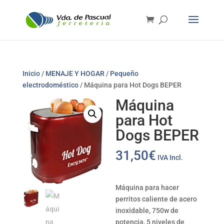
Inicio
/
MENAJE Y HOGAR
/
Pequeño
electrodoméstico
/ Máquina para Hot Dogs BEPER
Máquina
para Hot
Dogs BEPER
31,50
€
IVA Incl.
Máquina para hacer
perritos caliente de acero
inoxidable,
750w de
potencia,
5 niveles de