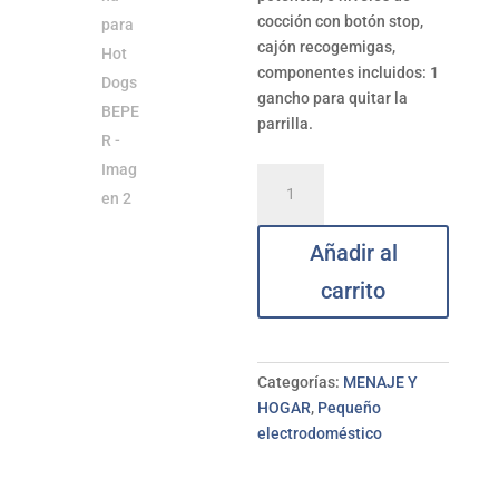
cocción con botón stop,
c
ajón recogemigas,
c
omponentes incluidos: 1
gancho para quitar la
parrilla.
Máquina
para
Hot
Añadir al
Dogs
BEPER
carrito
cantidad
Categorías:
MENAJE Y
HOGAR
,
Pequeño
electrodoméstico