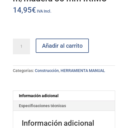
14,95
€
IVA Incl.
Martillo
Añadir al carrito
boca
nylon
m/madera
35
Categorías:
Construcción
,
HERRAMIENTA MANUAL
mm
IRIMO
cantidad
Información adicional
Especificaciones técnicas
Información adicional