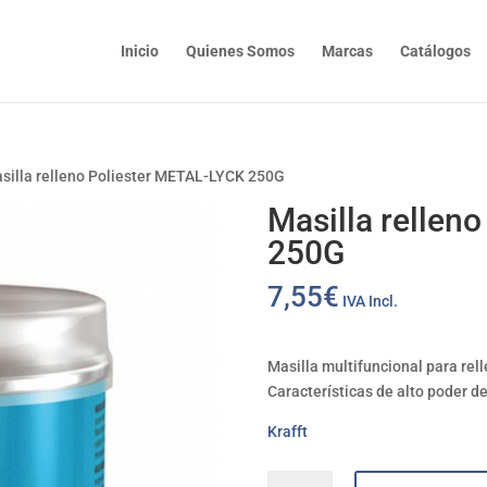
Inicio
Quienes Somos
Marcas
Catálogos
silla relleno Poliester METAL-LYCK 250G
Masilla rellen
250G
7,55
€
IVA Incl.
Masilla multifuncional para re
Características de alto poder de
Krafft
Masilla