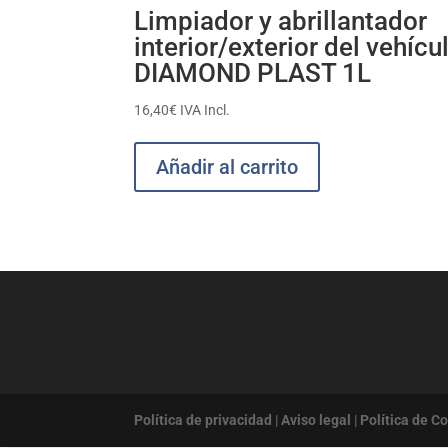
Limpiador y abrillantador
interior/exterior del vehícu
DIAMOND PLAST 1L
16,40
€
IVA Incl.
Añadir al carrito
Política de privacidad
|
Aviso legal
|
Política de C