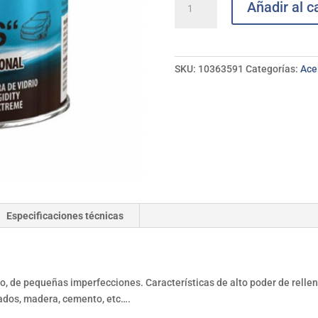
Añadir al ca
relleno
Poliester
METAL-
LYCK
SKU:
10363591
Categorías:
Ace
250G
cantidad
Especificaciones técnicas
o, de pequeñas imperfecciones. Características de alto poder de relleno
zados, madera, cemento, etc….