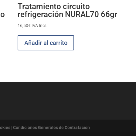
Tratamiento circuito
lo
refrigeración NURAL70 66gr
16,50
€
IVA Incl.
Añadir al carrito
ookies
|
Condiciones Generales de Contratación