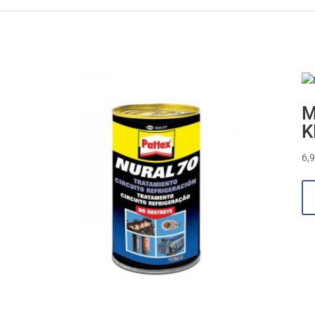
M
K
6,