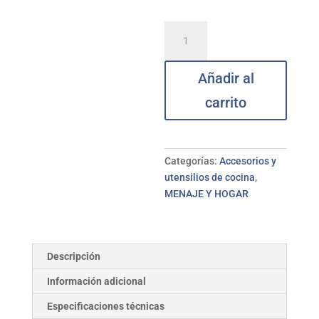
Molde
cuadrado
8*8*4,5
Añadir al
cm
IBILI
carrito
cantidad
Categorías:
Accesorios y
utensilios de cocina
,
MENAJE Y HOGAR
Descripción
Información adicional
Especificaciones técnicas