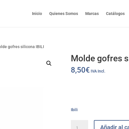
Inicio
Quienes Somos
Marcas
Catálogos
lde gofres silicona IBILI
Molde gofres si
8,50
€
IVA Incl.
Ibili
Molde
Añadir al ca