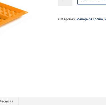
gofres
silicona
IBILI
cantidad
Categorías:
Menaje de cocina
,
 técnicas