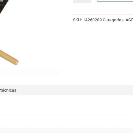
inox
IMEX
cantidad
SKU:
14260289
Categorías:
AGR
 técnicas