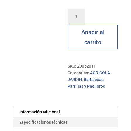
Parrilla
para
verduras
Añadir al
35x40
cm
carrito
GARCIMA
cantidad
SKU:
23052011
Categorías:
AGRICOLA-
JARDIN
,
Barbacoas,
Parrillas y Paelleros
Información adicional
Especificaciones técnicas