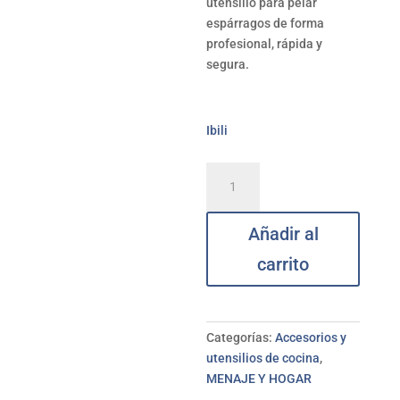
utensilio para pelar
espárragos de forma
profesional, rápida y
segura.
Ibili
Pelador
de
espárragos
Añadir al
para
zurdos
carrito
IBILI
cantidad
Categorías:
Accesorios y
utensilios de cocina
,
MENAJE Y HOGAR