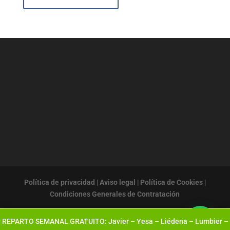
Política de privacidad
|
Aviso legal
|
Política de Cookies
|
Condiciones Generales de Contratación
REPARTO SEMANAL GRATUITO: Javier – Yesa – Liédena – Lumbier –