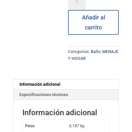
baño
s/t
Añadir al
inox
B-
carrito
Full
BATHSTAGE
cantidad
Categorías:
Baño
,
MENAJE
Y HOGAR
Información adicional
Especificaciones técnicas
Información adicional
Peso
0,187 kg