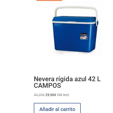
Nevera rígida azul 42 L
CAMPOS
El
El
49,20
€
29,90
€
IVA Incl.
precio
precio
original
actual
Añadir al carrito
era:
es: