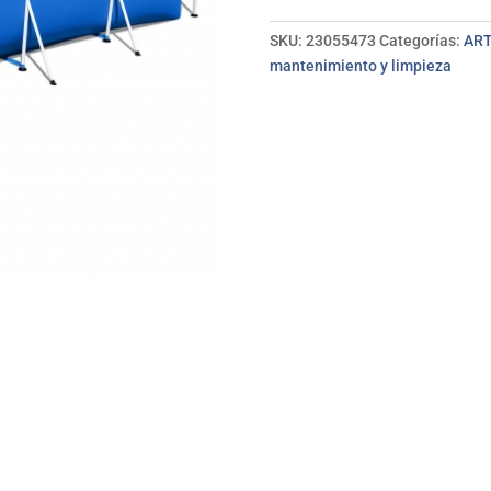
3.300L
BESTWAY
SKU:
23055473
Categorías:
ART
cantidad
mantenimiento y limpieza