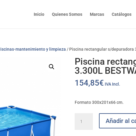
Inicio
Quienes Somos
Marcas
Catálogos
iscinas-mantenimiento y limpieza
/ Piscina rectangular s/depurador
Piscina rectan
3.300L BESTW
154,85
€
IVA Incl.
Formato 300x201x66 cm.
Piscina
Añadir al ca
rectangular
s/depuradora