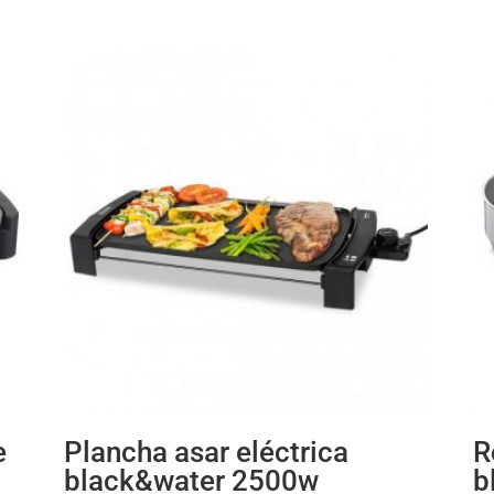
e
Plancha asar eléctrica
R
black&water 2500w
b