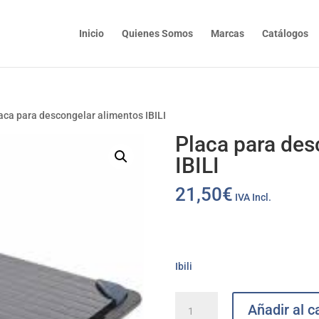
Inicio
Quienes Somos
Marcas
Catálogos
aca para descongelar alimentos IBILI
Placa para des
IBILI
21,50
€
IVA Incl.
Ibili
Placa
Añadir al ca
para