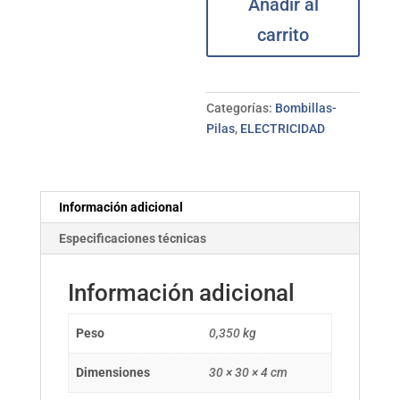
Añadir al
superficie
cuadrado
carrito
blanco
30W
ELECTRO
DH
Categorías:
Bombillas-
cantidad
Pilas
,
ELECTRICIDAD
Información adicional
Especificaciones técnicas
Información adicional
Peso
0,350 kg
Dimensiones
30 × 30 × 4 cm