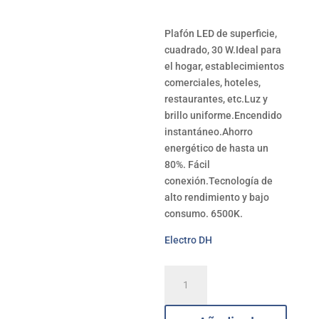
Plafón LED de superficie,
cuadrado, 30 W.Ideal para
el hogar, establecimientos
comerciales, hoteles,
restaurantes, etc.Luz y
brillo uniforme.Encendido
instantáneo.Ahorro
energético de hasta un
80%. Fácil
conexión.Tecnología de
alto rendimiento y bajo
consumo. 6500K.
Electro DH
Plafón
Led
de