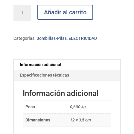
Plafón
Añadir al carrito
Led
Níquel
cuadrado
18W
Categorías:
Bombillas-Pilas
,
ELECTRICIDAD
ELECTRO
DH
cantidad
Información adicional
Especificaciones técnicas
Información adicional
Peso
0,600 kg
Dimensiones
12 × 3,5 cm