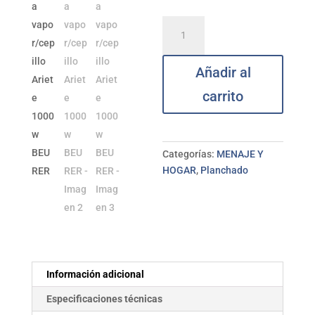
Plancha
vapor/cepillo
Ariete
Añadir al
1000w
BEURER
carrito
cantidad
Categorías:
MENAJE Y
HOGAR
,
Planchado
Información adicional
Especificaciones técnicas