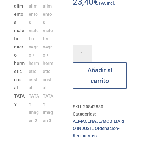
23,40
€
IVA Incl.
Porta
alimentos
maletín
Añadir al
negro
+
carrito
hermetic
cristal
TATAY
cantidad
SKU:
20842830
Categorías:
ALMACENAJE/MOBILIARI
O INDUST.
,
Ordenación-
Recipientes