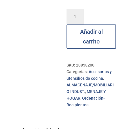
Portautensilios
inox
giratorio
Añadir al
IBILI
cantidad
carrito
SKU:
20858200
Categorías:
Accesorios y
utensilios de cocina
,
ALMACENAJE/MOBILIARI
O INDUST.
,
MENAJE Y
HOGAR
,
Ordenación-
Recipientes