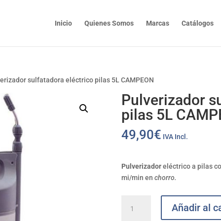
Inicio
Quienes Somos
Marcas
Catálogos
verizador sulfatadora eléctrico pilas 5L CAMPEON
Pulverizador su
pilas 5L CAM
49,90
€
IVA Incl.
Pulverizador
eléctrico a pilas c
mi/min en
chorro
.
Pulverizador
Añadir al ca
sulfatadora