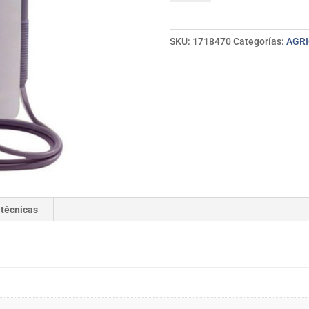
eléctrico
pilas
5L
SKU:
1718470
Categorías:
AGRI
CAMPEON
cantidad
 técnicas