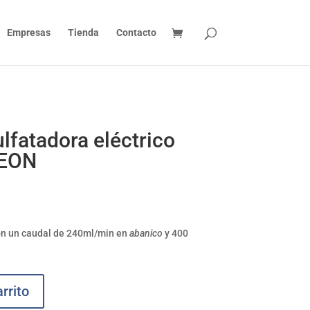
Empresas
Tienda
Contacto
lfatadora eléctrico
PEON
on un
caudal
de 240ml/min en
abanico
y 400
rrito