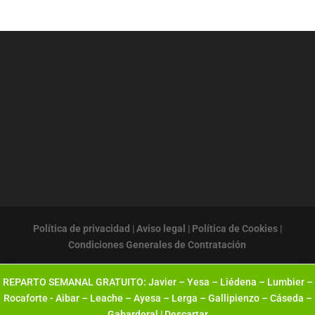
Política de privacidad
|
Aviso legal
|
Política de Cookies
|
Condiciones Generales de Contratación
REPARTO SEMANAL GRATUITO: Javier – Yesa – Liédena – Lumbier –
Rocaforte - Aibar – Leache – Ayesa – Lerga – Gallipienzo – Cáseda –
Gabarderal |
Descartar