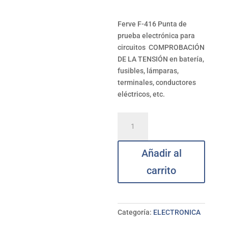
Ferve F-416 Punta de
prueba electrónica para
circuitos COMPROBACIÓN
DE LA TENSIÓN en batería,
fusibles, lámparas,
terminales, conductores
eléctricos, etc.
Punta
de
prueba
Añadir al
electrónica
para
carrito
circuitos
FERVE
F-
416
Categoría:
ELECTRONICA
cantidad