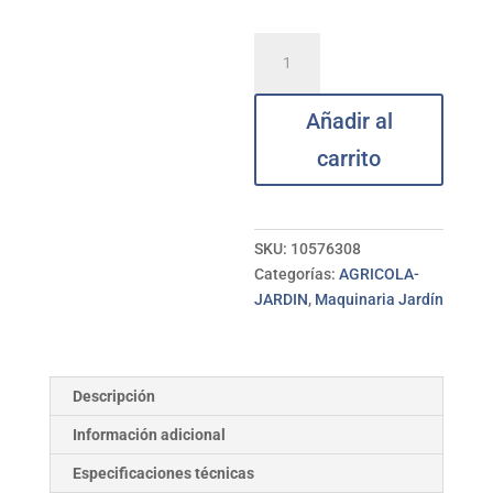
Recortabordes
eléctrico
GC-
Añadir al
ET
4530
carrito
EINHELL
cantidad
SKU:
10576308
Categorías:
AGRICOLA-
JARDIN
,
Maquinaria Jardín
Descripción
Información adicional
Especificaciones técnicas