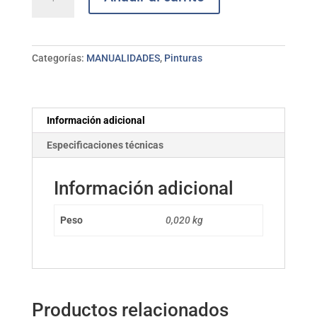
naranja
PC-
3M
uni
Categorías:
MANUALIDADES
,
Pinturas
POSCA
cantidad
Información adicional
Especificaciones técnicas
Información adicional
Peso
0,020 kg
Productos relacionados