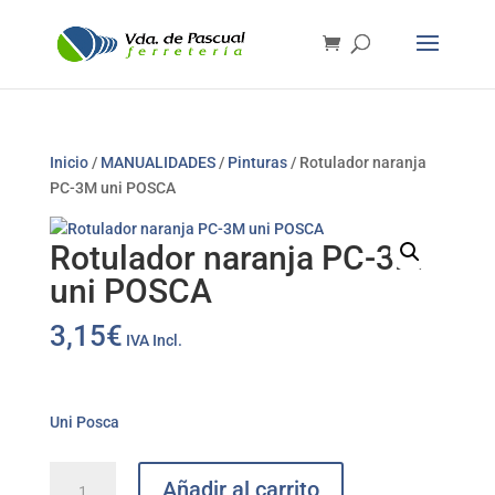
Inicio
/
MANUALIDADES
/
Pinturas
/ Rotulador naranja
PC-3M uni POSCA
Rotulador naranja PC-3M
uni POSCA
3,15
€
IVA Incl.
Uni Posca
Rotulador
Añadir al carrito