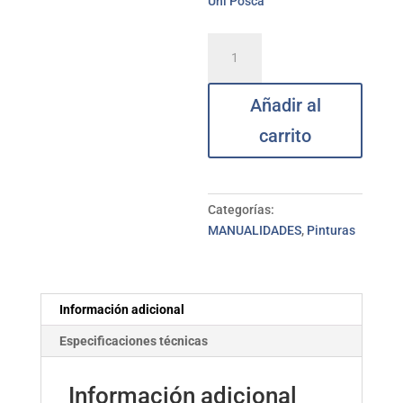
Uni Posca
Rotulador
plata
metalizado
Añadir al
PC-
3M
carrito
uni
POSCA
cantidad
Categorías:
MANUALIDADES
,
Pinturas
Información adicional
Especificaciones técnicas
Información adicional