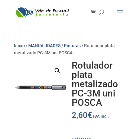
Inicio
/
MANUALIDADES
/
Pinturas
/ Rotulador plata
metalizado PC-3M uni POSCA
Rotulador
plata
metalizado
PC-3M uni
POSCA
2,60
€
IVA Incl.