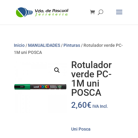
Inicio
/
MANUALIDADES
/
Pinturas
/ Rotulador verde PC-
1M uni POSCA
Rotulador
verde PC-
1M uni
POSCA
2,60
€
IVA Incl.
Uni Posca