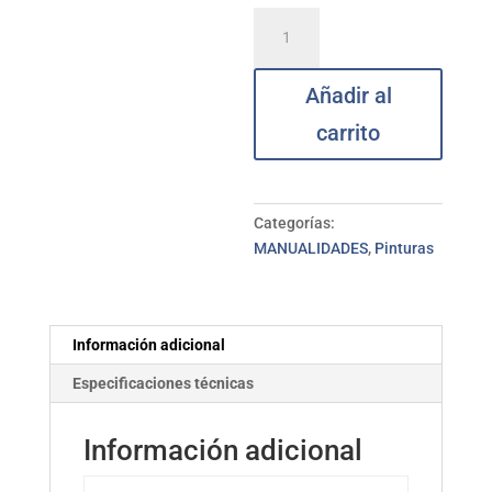
Rotulador
verde
PC-
Añadir al
1M
uni
carrito
POSCA
cantidad
Categorías:
MANUALIDADES
,
Pinturas
Información adicional
Especificaciones técnicas
Información adicional