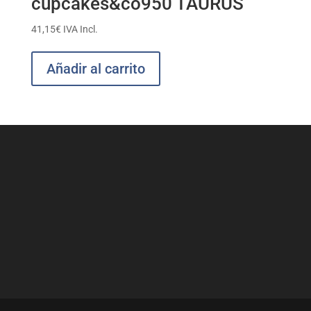
cupcakes&co950 TAURUS
41,15
€
IVA Incl.
Añadir al carrito