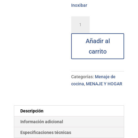
Inoxibar
Sartén
inox
c/cestillo
Añadir al
INOXIBAR
20cm
carrito
cantidad
Categorías:
Menaje de
cocina
,
MENAJE Y HOGAR
Descripción
Información adicional
Especificaciones técnicas