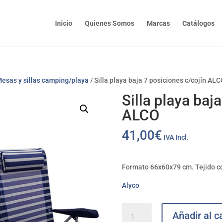
Inicio
Quienes Somos
Marcas
Catálogos
esas y sillas camping/playa
/ Silla playa baja 7 posiciones c/cojín AL
Silla playa baj
ALCO
41,00
€
IVA Incl.
Formato 66x60x79 cm. Tejido con
Alyco
Silla
Añadir al ca
playa