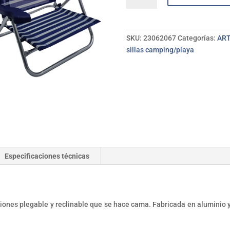
baja
7
posiciones
SKU:
23062067
Categorías:
ART
c/cojín
sillas camping/playa
ALCO
cantidad
Especificaciones técnicas
ciones plegable y reclinable que se hace cama. Fabricada en aluminio 