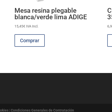
Mesa resina plegable
C
blanca/verde lima ADIGE
3
15,45
€
IVA Incl.
6,
Este
producto
Comprar
tiene
múltiples
variantes.
Las
opciones
se
pueden
elegir
en
la
página
de
ookies
|
Condiciones Generales de Contratación