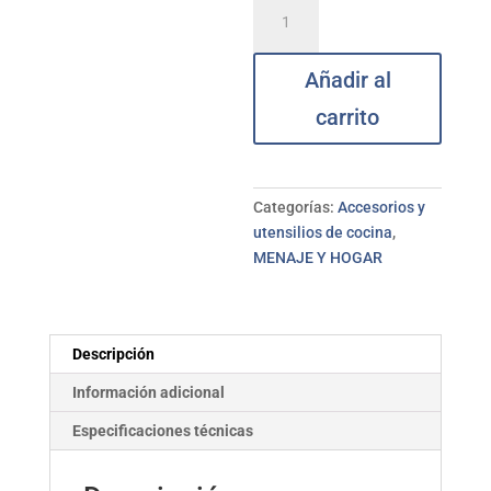
Tabla
vidrio
cocina
Añadir al
2u.pizarra
WENKO
carrito
cantidad
Categorías:
Accesorios y
utensilios de cocina
,
MENAJE Y HOGAR
Descripción
Información adicional
Especificaciones técnicas