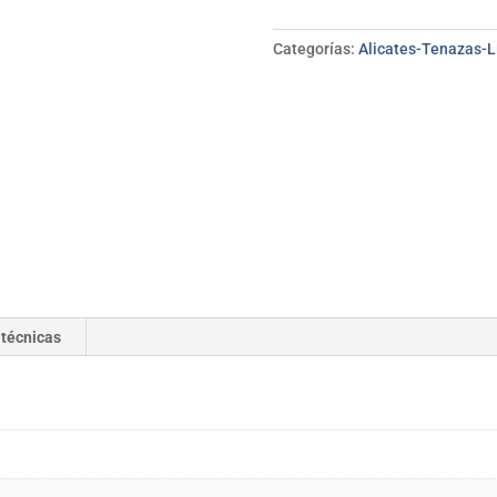
mm
BELLOTA
Categorías:
Alicates-Tenazas-
cantidad
 técnicas