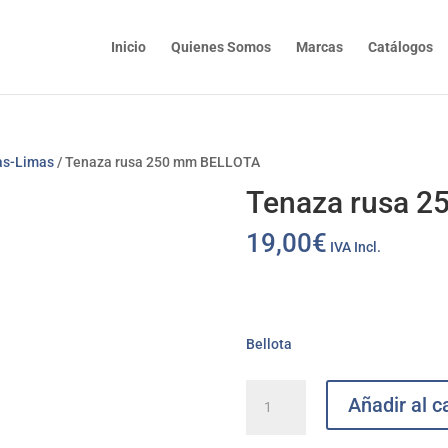
Inicio
Quienes Somos
Marcas
Catálogos
as-Limas
/ Tenaza rusa 250 mm BELLOTA
Tenaza rusa 
19,00
€
IVA Incl.
Bellota
Tenaza
Añadir al ca
rusa
250