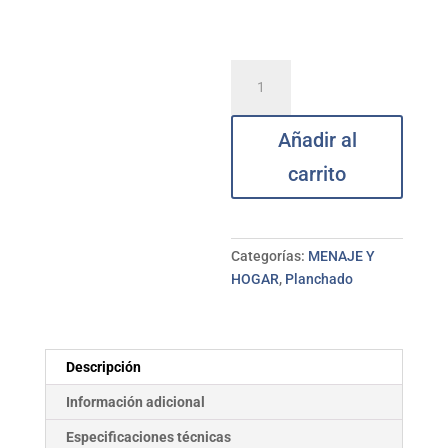
Tendedero
pared
extensible
Añadir al
aluminio
CUNCIAL
carrito
cantidad
Categorías:
MENAJE Y
HOGAR
,
Planchado
Descripción
Información adicional
Especificaciones técnicas