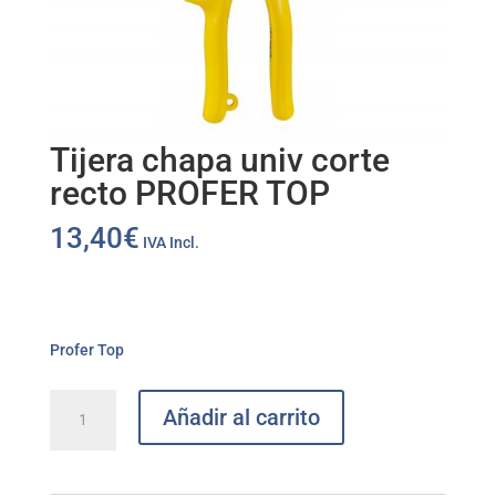
Tijera chapa univ corte
recto PROFER TOP
13,40
€
IVA Incl.
Profer Top
Tijera
Añadir al carrito
chapa
univ
corte