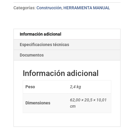
cm
Categorías:
Construcción
,
HERRAMIENTA MANUAL
PIHER
cantidad
Información adicional
Especificaciones técnicas
Documentos
Información adicional
Peso
2,4 kg
62,00 × 20,5 × 10,01
Dimensiones
cm