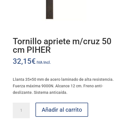
Tornillo apriete m/cruz 50
cm PIHER
32,15
€
IVA Incl.
Llanta 35×50 mm de acero laminado de alta resistencia.
Fuerza máxima 9000N. Alcance 12 cm. Freno anti-
deslizante. Sistema anticaída.
Tornillo
Añadir al carrito
apriete
m/cruz
50