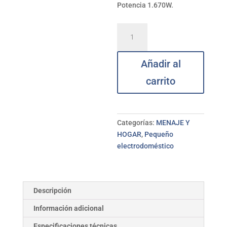
Potencia 1.670W.
Tostador
Russell
Hobbs
Añadir al
colours
Plus
carrito
RIVER
cantidad
Categorías:
MENAJE Y
HOGAR
,
Pequeño
electrodoméstico
Descripción
Información adicional
Especificaciones técnicas