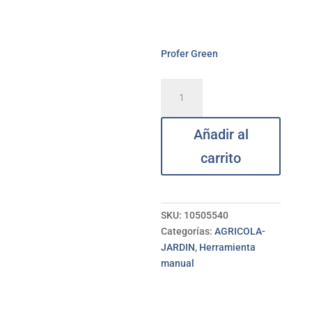
Profer Green
Trasplantador
mango
bimat
Añadir al
estrecho
PROFER
carrito
GREEN
cantidad
SKU:
10505540
Categorías:
AGRICOLA-
JARDIN
,
Herramienta
manual