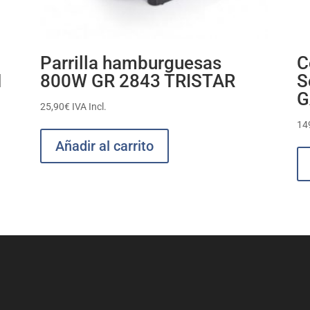
Parrilla hamburguesas
C
H
800W GR 2843 TRISTAR
S
G
25,90
€
IVA Incl.
14
Añadir al carrito