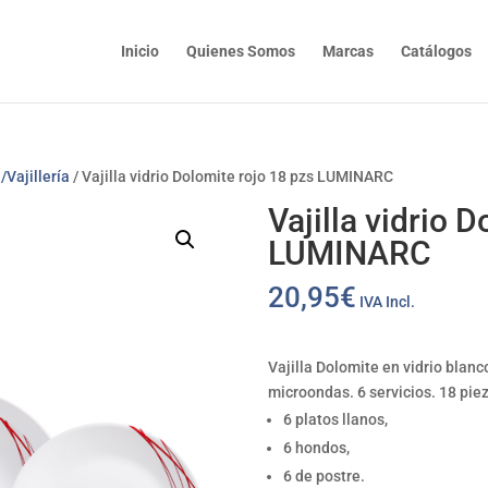
Inicio
Quienes Somos
Marcas
Catálogos
/Vajillería
/ Vajilla vidrio Dolomite rojo 18 pzs LUMINARC
Vajilla vidrio 
LUMINARC
20,95
€
IVA Incl.
Vajilla Dolomite en vidrio blanco
microondas. 6 servicios. 18 pie
6 platos llanos,
6 hondos,
6 de postre.