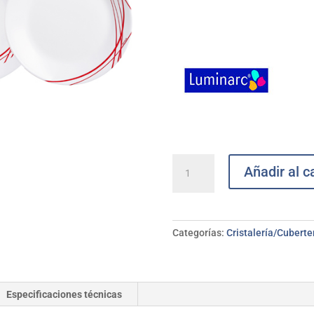
Vajilla
Añadir al ca
vidrio
Dolomite
rojo
18
Categorías:
Cristalería/Cuberter
pzs
LUMINARC
cantidad
Especificaciones técnicas