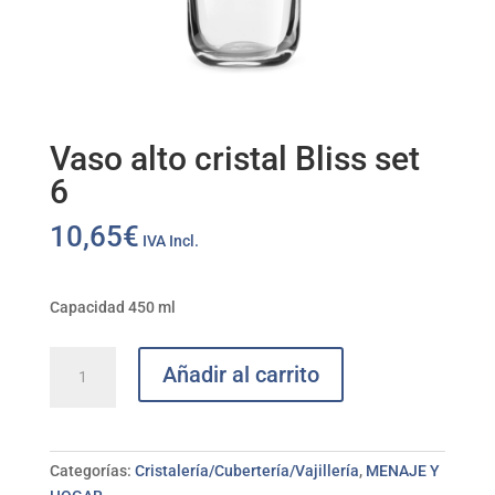
Vaso alto cristal Bliss set
6
10,65
€
IVA Incl.
Capacidad 450 ml
Vaso
Añadir al carrito
alto
cristal
Bliss
set
Categorías:
Cristalería/Cubertería/Vajillería
,
MENAJE Y
6