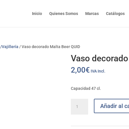
Inicio
Quienes Somos
Marcas
Catálogos
/Vajillería
/ Vaso decorado Malta Beer QUID
Vaso decorado
2,00
€
IVA Incl.
Capacidad 47 cl.
Vaso
Añadir al ca
decorado
Malta
Beer
QUID