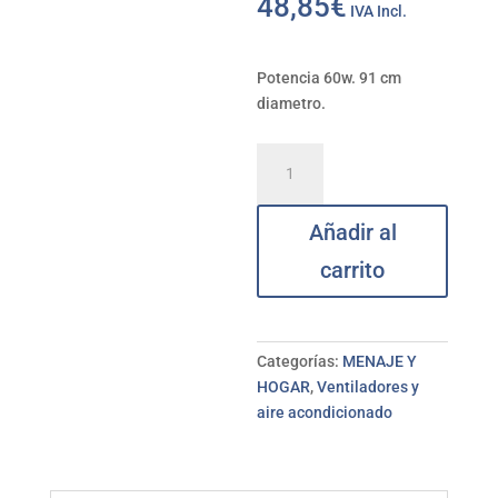
48,85
€
IVA Incl.
Potencia 60w. 91 cm
diametro.
Ventilador
techo
blanco
Añadir al
con
plafón
carrito
Barein
RAYDAN
HOME
cantidad
Categorías:
MENAJE Y
HOGAR
,
Ventiladores y
aire acondicionado