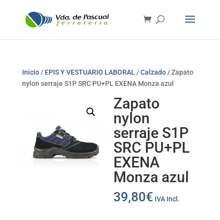
Inicio
/
EPIS Y VESTUARIO LABORAL
/
Calzado
/ Zapato
nylon serraje S1P SRC PU+PL EXENA Monza azul
Zapato
nylon
serraje S1P
SRC PU+PL
EXENA
Monza azul
39,80
€
IVA Incl.