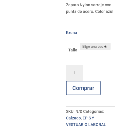
Zapato Nylon serraje con
punta de acero. Color azul.
Exena
Talla
Zapato
nylon
serraje
Comprar
S1P
SRC
PU+PL
EXENA
SKU:
N/D
Categorías:
Monza
Calzado
,
EPIS Y
azul
VESTUARIO LABORAL
cantidad