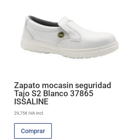
en
la
página
de
producto
Zapato mocasin seguridad
Tajo S2 Blanco 37865
ISSALINE
29,75
€
IVA Incl.
Este
producto
Comprar
tiene