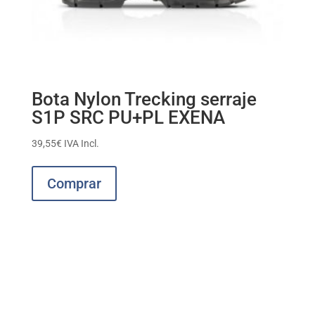
Bota Nylon Trecking serraje
S1P SRC PU+PL EXENA
39,55
€
IVA Incl.
Este
producto
Comprar
tiene
múltiples
variantes.
Las
opciones
se
pueden
elegir