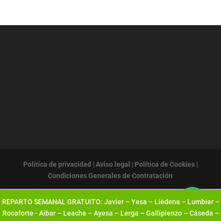
múltiples
variantes.
Las
opciones
se
pueden
elegir
en
la
página
de
producto
Política de privacidad
|
Aviso legal
|
Política de Cookies
|
Condiciones Generales de Contratación
REPARTO SEMANAL GRATUITO: Javier – Yesa – Liédena – Lumbier –
Rocaforte - Aibar – Leache – Ayesa – Lerga – Gallipienzo – Cáseda –