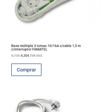
Base múltiple 3 tomas 10/16A c/cable 1,5 m
c/interruptor FAMATEL
El
El
6,70
€
6,30
€
IVA Incl.
precio
precio
original
actual
Comprar
era:
es:
6,70€.
6,30€.