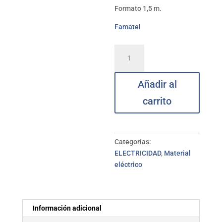
Formato 1,5 m.
Famatel
Base
múltiple
5
Añadir al
tomas
10/16A
carrito
c/cable
1,5
m
FAMATEL
Categorías:
cantidad
ELECTRICIDAD
,
Material
eléctrico
Información adicional