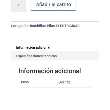
Bombilla
Añadir al carrito
LED
E-
27
15W
Categorías:
Bombillas-Pilas
,
ELECTRICIDAD
A60
ELECTRO
DH
cantidad
Información adicional
Especificaciones técnicas
Información adicional
Peso
0,037 kg