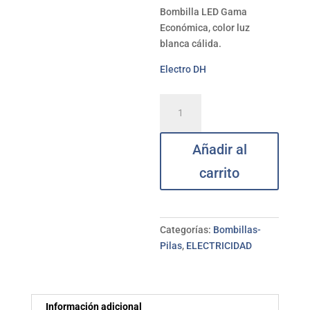
Bombilla LED Gama
Económica, color luz
blanca cálida.
Electro DH
Bombilla
Led
A60
Añadir al
9W
E-
carrito
27
cálida
3200K
ELECTRO
Categorías:
Bombillas-
DH
Pilas
,
ELECTRICIDAD
cantidad
Información adicional