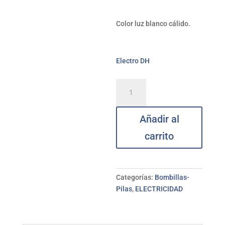
Color luz blanco cálido.
Electro DH
Bombilla
Led
reflectora
Añadir al
R-
90
carrito
E-
27
cálida
12W
Categorías:
Bombillas-
ELECTRO
Pilas
,
ELECTRICIDAD
DH
cantidad