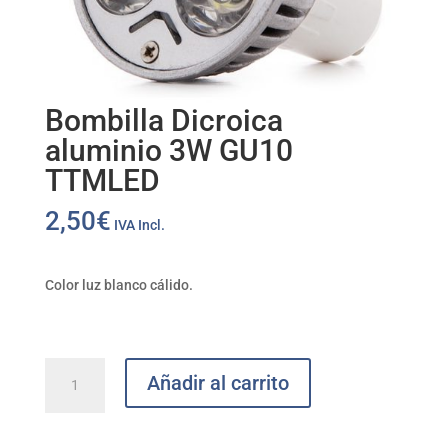
Bombilla Dicroica
aluminio 3W GU10
TTMLED
2,50
€
IVA Incl.
Color luz blanco cálido.
Bombilla
Añadir al carrito
Dicroica
aluminio
3W